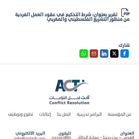
تقرير بعنوان: شرط التحكيم في عقود العمل الفردية
من منظور التشريع الفلسطيني والمغربي
شارك
عن المؤسسة
البرامج تدريبية
اتصل بنا
إعلانات
تطوع وتوظيف
العنوان
تليفون
البريد الالكتروني
القدس – بيت حنينا – عمارة الحلاق
022353861
info@actadr.org