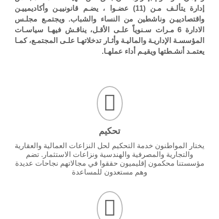
إدارة يتألـف مـن (11) عضـوا ، يضـم قانونييـن وأكاديمييـن
واقتصادييـن وناشطين من النساء والشباب. ويجتمـع مجلـس
الادارة 6 مـرات سـنوياً علـى الأقـل، يناقـش فيهـا سياسـات
المؤسسـة الإداريـة والماليـة وأثـار تدخلاتهـا علـى المجتمـع، كمـا
يعتمـد أنشـطتها ويقيـم أداء عملهـا.
تحكيم
يختار المواطنون خدمة التحكيم لحل النزاعات العمالية والعقارية
والتجارية والمصرفية والهندسية ونزاعات الاستثمار. تضم
مؤسستنا محكمون إقليميون حققوا في مجالاتهم نجاحات عديدة
وهم مستعدون للمساعدة