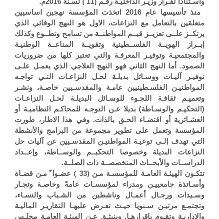
واسـتنادا لقـرار وزيـر الداخليـة رقـم (11 ) لسـنة 2016م.
منذ تأسيسها عام 2016 اتخذت المؤسسة نهجين اساسيين
متعلقين بالتعامل مع النزاعات، الاول هو النهج الوقائي الذي
يرتكــز علــى تعزيــز قيــم المواطنــة من تسامح وتطــوع وكذلك
إبــراز الهويــة الفلســطينية وتقويــة المناعــة الوطنيـة
والمجتمعيـة وتوفيـر المعرفـة والتي تعتبر كلها من ضروريات
الصمود. أما النهج الثاني فهو النهج العلاجي الذي يعمـل علـى
توفيـر آليـات ووسـائل بديلـة لحـل النزاعـات التـي تواجـه
المواطنيـن الفلسـطينيين عامـة والمقدسـيين خاصـة، ونشـر
وتعميـم ثقافـة اللجـوء للوسـائل البديلـة لحـل النزاعـات
(التحكيـم والوسـاطة) بديلا عـن التوجـه للمحاكـم النظاميـة أو
العشـائرية أو اقتضـاء الحـق بالذات. وفي هذا الاطار، طورت
المؤسسة وتعمل على تطوير مجموعة من البرامج والأنشطة
التي تهدف إلـى توعيـة المواطنيـن المقدسـيين عن آليات حل
النزاعات البديلة وخصوصا التحكيــم والوســاطة، وإعــداد
الدراســات والأبحــاث المتخصصــة ذات الصلــة.
تتكـون الهيئـة العامـة للمؤسسـة مـن (33 ) عضـوا ً مـن قضـاة
وأسـاتذة جامعييـن ومدراء لمؤسسـات عامةً وخاصـة وتجـار
وسـيدات ورجـال أعمـال وناشطين من الشـباب والنسـاء،
وتجتمـع مرتيـن سـنويا حيـث تعـرض عليهـا التقاريـر الماليـة
والإداريـة وتقـوم بإقرارهـا. وينبثـق عـن الهيئـة العامـة مجلـس