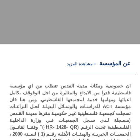
عن المؤسسة
+ مشاهدة المزيد
ان خصوصية ومكانة مدينة القدس تتطلب من اي مؤسسة
فلسطينية قدرا من الابداع والمثابرة من اجل الوقوقف بكامل
اعبائها ومهامها خدمة لمجتمعها الفلسطيني. ومن هنا فان
مؤسسة
ACT
للدراسـات والوسـائل البديلـة لحـل النزاعـات
تسجلت كجمعيـة فلسـطينية غيـر حكوميـة مقرها مدينـة القـدس
(مسـجلة لـدى سـجل الجمعيـات فـي وزارة الداخليـة
الفلسـطينية تحـت الرقـم (
HR- 1428- QR
) ً وفقــا لقانــون
الجمعيــات الخيريــة والهيئــات الأهلية رقــم (1 ) لســنة 2000 ،